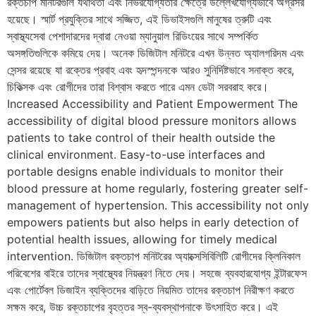
রক্তচাপ মনিটরগুলি যথার্থতা এবং নির্ভরযোগ্যতার ক্ষেত্রে উল্লেখযোগ্যভাবে অগ্রসর
হয়েছে। স্মার্ট প্রযুক্তির সাথে সজ্জিত, এই ডিভাইসগুলি মানুষের ত্রুটি এবং
স্বাস্থ্যসেবা পেশাদারদের দ্বারা নেওয়া ম্যানুয়াল রিডিংয়ের সাথে সম্পর্কিত
অসঙ্গতিগুলিকে কমিয়ে দেয়। অনেক ডিজিটাল মনিটরে এখন উন্নত অ্যালগরিদম এবং
সেন্সর রয়েছে যা রক্তের প্রবাহ এবং হৃদস্পন্দনকে আরও সুনির্দিষ্টভাবে সনাক্ত করে,
চিকিত্সক এবং রোগীদের তারা বিশ্বাস করতে পারে এমন ডেটা সরবরাহ করে।
Increased Accessibility and Patient Empowerment The
accessibility of digital blood pressure monitors allows
patients to take control of their health outside the
clinical environment. Easy-to-use interfaces and
portable designs enable individuals to monitor their
blood pressure at home regularly, fostering greater self-
management of hypertension. This accessibility not only
empowers patients but also helps in early detection of
potential health issues, allowing for timely medical
intervention. ডিজিটাল রক্তচাপ মনিটরের অ্যাক্সেসিবিলিটি রোগীদের ক্লিনিকাল
পরিবেশের বাইরে তাদের স্বাস্থ্যের নিয়ন্ত্রণ নিতে দেয়। সহজে ব্যবহারযোগ্য ইন্টারফেস
এবং পোর্টেবল ডিজাইন ব্যক্তিদের বাড়িতে নিয়মিত তাদের রক্তচাপ নিরীক্ষণ করতে
সক্ষম করে, উচ্চ রক্তচাপের বৃহত্তর স্ব-ব্যবস্থাপনাকে উৎসাহিত করে। এই