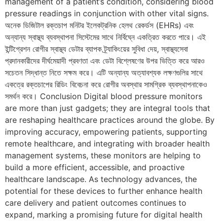
management of a patient’s condition, considering blood
pressure readings in conjunction with other vital signs.
অনেক ডিজিটাল রক্তচাপ মনিটর ইলেকট্রনিক হেলথ রেকর্ডস (EHRs) এবং
অন্যান্য স্বাস্থ্য ব্যবস্থাপনা সিস্টেমের সাথে নির্বিঘ্নে একত্রিত করতে পারে। এই
ইন্টিগ্রেশন রোগীর স্বাস্থ্য ডেটার ব্যাপক ট্র্যাকিংয়ের সুবিধা দেয়, স্বাস্থ্যসেবা
প্রদানকারীদের দীর্ঘমেয়াদী প্রবণতা এবং ডেটা বিশ্লেষণের উপর ভিত্তি করে আরও
সচেতন সিদ্ধান্ত নিতে সক্ষম করে। এটি অন্যান্য অত্যাবশ্যক লক্ষণগুলির সাথে
একত্রে রক্তচাপের রিডিং বিবেচনা করে রোগীর অবস্থার সামগ্রিক ব্যবস্থাপনাকেও
সমর্থন করে। Conclusion Digital blood pressure monitors
are more than just gadgets; they are integral tools that
are reshaping healthcare practices around the globe. By
improving accuracy, empowering patients, supporting
remote healthcare, and integrating with broader health
management systems, these monitors are helping to
build a more efficient, accessible, and proactive
healthcare landscape. As technology advances, the
potential for these devices to further enhance health
care delivery and patient outcomes continues to
expand, marking a promising future for digital health