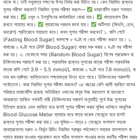
থাকে না। তাই শুধুমাত্র লক্ষণের উপর নির্ভর করা উচিত নয়। কেন নিয়মিত রক্তের
সুগার পরীক্ষা করবেন? নিয়মিত সুগার পরীক্ষা করলে—
ডায়াবেটিস দ্রুত শনাক্ত
করা যায়।
ওষুধ ও ইনসুলিনের কার্যকারিতা বোঝা যায়।
খাদ্যাভ্যাস ঠিক
রাখতে সাহায্য করে।
ব্যায়ামের প্রভাব জানা যায়।
জটিলতা (কিডনি, চোখ,
হৃদরোগ) প্রতিরোধে সহায়তা করে। কখন সুগার পরীক্ষা করবেন? ১. খালি পেটে
(Fasting Blood Sugar) কমপক্ষে ৮ ঘণ্টা না খেয়ে পরীক্ষা করতে হয়। ২.
খাবারের ২ ঘণ্টা পরে (PP Blood Sugar) খাবার শুরু করার ২ ঘণ্টা পর পরীক্ষা
করা হয়। ৩. যেকোনো সময় (Random Blood Sugar) বিশেষ প্রয়োজন বা
চিকিৎসকের পরামর্শে করা হয়। স্বাভাবিক রক্তের সুগারের মাত্রা পরীক্ষা স্বাভাবিক
মাত্রা খালি পেটে 3.9 – 5.5 mmol/L খাবারের ২ ঘণ্টা পরে 7.8 mmol/L বা
তার কম দ্রষ্টব্য: ব্যক্তিভেদে লক্ষ্যমাত্রা ভিন্ন হতে পারে। চিকিৎসকের পরামর্শই
সর্বোত্তম। কারা নিয়মিত সুগার পরীক্ষা করবেন? ৩৫ বছরের বেশি বয়সী ব্যক্তি যাদের
পরিবারে ডায়াবেটিস রয়েছে অতিরিক্ত ওজনের মানুষ উচ্চ রক্তচাপ বা হৃদরোগে
আক্রান্ত ব্যক্তি গর্ভবতী নারী (চিকিৎসকের পরামর্শ অনুযায়ী) পূর্বে উচ্চ সুগারের
ইতিহাস রয়েছে এমন ব্যক্তি ঘরে বসেই সুগার পরীক্ষা করার সুবিধা বর্তমানে আধুনিক
Blood Glucose Meter ব্যবহার করে মাত্র কয়েক সেকেন্ডে ঘরে বসেই
রক্তের সুগার পরীক্ষা করা যায়। এর সুবিধা— মাত্র ৫ সেকেন্ডে ফলাফল সহজে
ব্যবহারযোগ্য দ্রুত ও নির্ভুল রিডিং নিয়মিত স্বাস্থ্য পর্যবেক্ষণে সহায়ক হাসপাতাল বা
ল্যাবে বারবার যাওয়ার প্রয়োজন কমে সঠিক ফলাফল পাওয়ার জন্য করণীয় পরীক্ষা করার